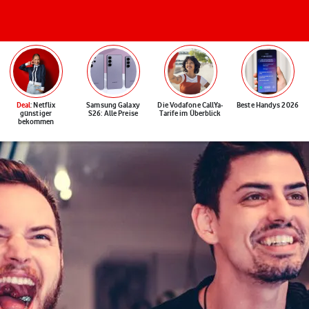
Deal
: Netflix
Samsung Galaxy
Die Vodafone CallYa-
Beste Handys 2026
günstiger
S26: Alle Preise
Tarife im Überblick
bekommen