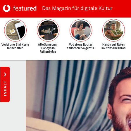
Das Magazin für digitale Kultur
Vodafone: SIM-Karte
Alle Samsung-
Vodafone-Router
Handy auf Raten
freischalten
Handys in
tauschen: So geht's
kaufen: Alle Infos
Reihenfolge
INHALT