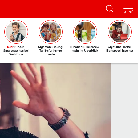
Deal
: Kinder-
GigaMobil Young:
iPhone 18: Release &
GigaCube-Tarife:
Smartwatches bei
Tarife für junge
mehr im Überblick
Highspeed-Internet
Vodafone
Leute