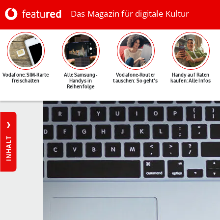
Das Magazin für digitale Kultur
Vodafone: SIM-Karte
Alle Samsung-
Vodafone-Router
Handy auf Raten
freischalten
Handys in
tauschen: So geht's
kaufen: Alle Infos
Reihenfolge
INHALT