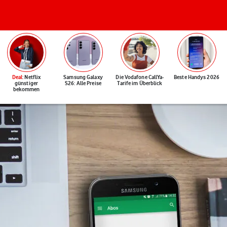
Deal
: Netflix
Samsung Galaxy
Die Vodafone CallYa-
Beste Handys 2026
günstiger
S26: Alle Preise
Tarife im Überblick
bekommen