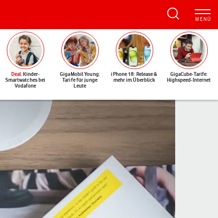
Deal
: Kinder-
GigaMobil Young:
iPhone 18: Release &
GigaCube-Tarife:
Smartwatches bei
Tarife für junge
mehr im Überblick
Highspeed-Internet
Vodafone
Leute