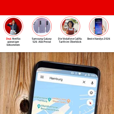
Deal
: Netflix
Samsung Galaxy
Die Vodafone CallYa-
Beste Handys 2026
günstiger
S26: Alle Preise
Tarife im Überblick
bekommen