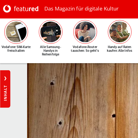
Das Magazin für digitale Kultur
Vodafone: SIM-Karte
Alle Samsung-
Vodafone-Router
Handy auf Raten
freischalten
Handys in
tauschen: So geht's
kaufen: Alle Infos
Reihenfolge
INHALT