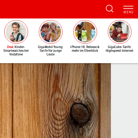
Deal
: Kinder-
GigaMobil Young:
iPhone 18: Release &
GigaCube-Tarife:
Smartwatches bei
Tarife für junge
mehr im Überblick
Highspeed-Internet
Vodafone
Leute