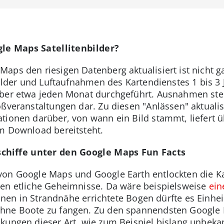
s
gle Maps Satellitenbilder?
aps den riesigen Datenberg aktualisiert ist nicht g
bilder und Luftaufnahmen des Kartendienstes 1 bis 3 
aber etwa jeden Monat durchgeführt. Ausnahmen ste
oßveranstaltungen dar. Zu diesen "Anlässen" aktual
tionen darüber, von wann ein Bild stammt, liefert ü
m Download bereitsteht.
chiffe unter den Google Maps Fun Facts
von Google Maps und Google Earth entlockten die K
ten etliche Geheimnisse. Da wäre beispielsweise
ein
teinen in Strandnähe errichtete Bogen dürfte es Einh
hne Boote zu fangen. Zu den spannendsten Google 
ckungen dieser Art, wie zum Beispiel bislang unbe