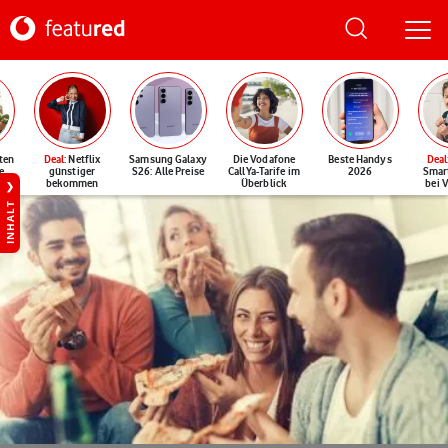
ten
Deal
: Netflix
Samsung Galaxy
Die Vodafone
Beste Handys
Deal
e
günstiger
S26: Alle Preise
CallYa-Tarife im
2026
Smar
bekommen
Überblick
bei 
INHALT