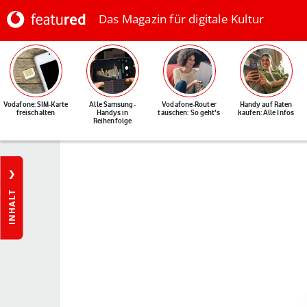
Das Magazin für digitale Kultur
Vodafone: SIM-Karte
Alle Samsung-
Vodafone-Router
Handy auf Raten
freischalten
Handys in
tauschen: So geht's
kaufen: Alle Infos
Reihenfolge
INHALT