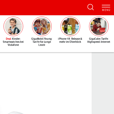
Deal
: Kinder-
GigaMobil Young:
iPhone 18: Release &
GigaCube-Tarife:
Smartwatches bei
Tarife für junge
mehr im Überblick
Highspeed-Internet
Vodafone
Leute