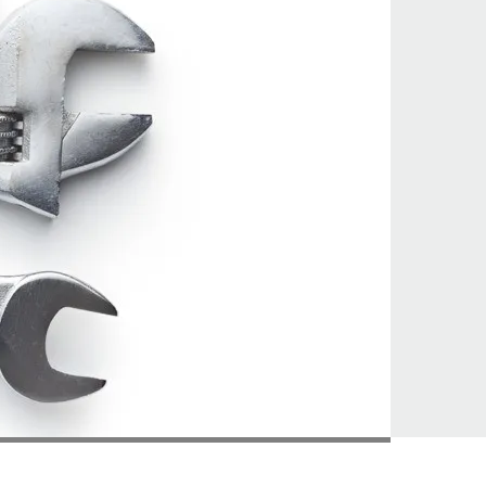
©Google LLTD., istock.com/jirkaejc