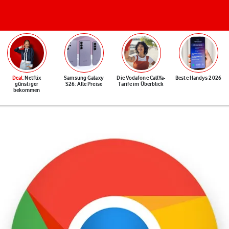
Deal
: Netflix
Samsung Galaxy
Die Vodafone CallYa-
Beste Handys 2026
günstiger
S26: Alle Preise
Tarife im Überblick
bekommen