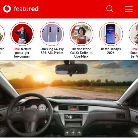
ten
Deal
: Netflix
Samsung Galaxy
Die Vodafone
Beste Handys
Deal
e
günstiger
S26: Alle Preise
CallYa-Tarife im
2026
Smar
bekommen
Überblick
bei 