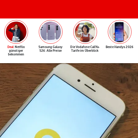
Deal
: Netflix
Samsung Galaxy
Die Vodafone CallYa-
Beste Handys 2026
günstiger
S26: Alle Preise
Tarife im Überblick
bekommen