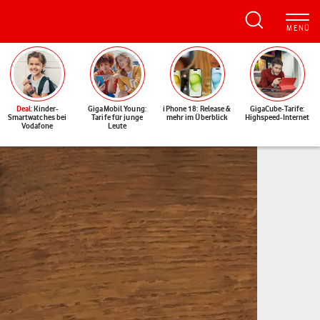
Deal
: Kinder-
GigaMobil Young:
iPhone 18: Release &
GigaCube-Tarife:
Smartwatches bei
Tarife für junge
mehr im Überblick
Highspeed-Internet
Vodafone
Leute