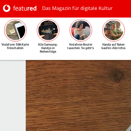
Das Magazin für digitale Kultur
Vodafone: SIM-Karte
Alle Samsung-
Vodafone-Router
Handy auf Raten
freischalten
Handys in
tauschen: So geht's
kaufen: Alle Infos
Reihenfolge