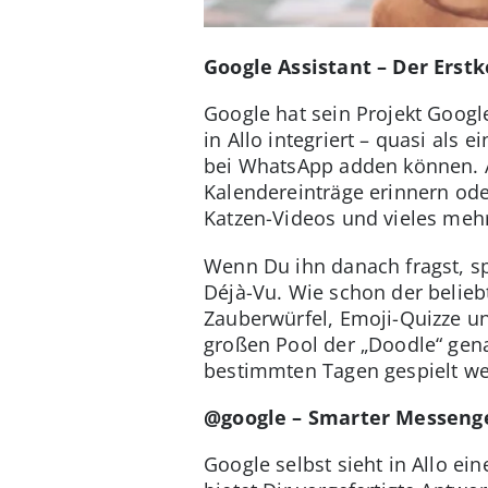
Google Assistant – Der Erst
Google hat sein Projekt Googl
in Allo integriert – quasi als 
bei WhatsApp adden können. A
Kalendereinträge erinnern oder
Katzen-Videos und vieles meh
Wenn Du ihn danach fragst, spi
Déjà-Vu. Wie schon der belie
Zauberwürfel, Emoji-Quizze un
großen Pool der „Doodle“ gena
bestimmten Tagen gespielt w
@google –
Smarter Messenge
Google selbst sieht in Allo e