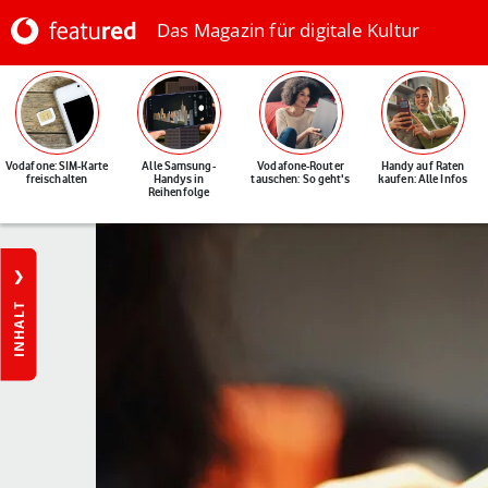
Das Magazin für digitale Kultur
Vodafone: SIM-Karte
Alle Samsung-
Vodafone-Router
Handy auf Raten
freischalten
Handys in
tauschen: So geht's
kaufen: Alle Infos
Reihenfolge
INHALT