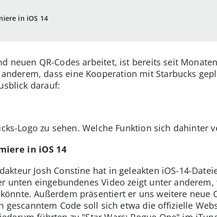
iere in iOS 14
d neuen QR-Codes arbeitet, ist bereits seit Monate
derem, dass eine Kooperation mit Starbucks gepla
usblick darauf:
ucks-Logo zu sehen. Welche Funktion sich dahinter ve
miere in iOS 14
kteur Josh Constine hat in geleakten iOS-14-Datei
r unten eingebundenes Video zeigt unter anderem, w
könnte. Außerdem präsentiert er uns weitere neue
ch gescanntem Code soll sich etwa die offizielle We
iederum führten zu "Star Wars: Rogue One" im iTune