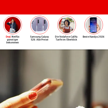
Deal
: Netflix
Samsung Galaxy
Die Vodafone CallYa-
Beste Handys 2026
günstiger
S26: Alle Preise
Tarife im Überblick
bekommen