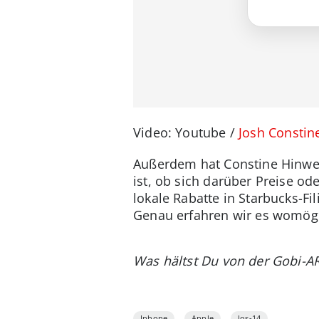
Video: Youtube /
Josh Constin
Außerdem hat Constine Hinweis
ist, ob sich darüber Preise o
lokale Rabatte in Starbucks-F
Genau erfahren wir es womögl
Was hältst Du von der Gobi-A
Iphone
Apple
Ios-14