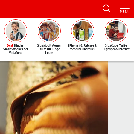
Deal
: Kinder-
GigaMobil Young:
iPhone 18: Release &
GigaCube-Tarife:
Smartwatches bei
Tarife für junge
mehr im Überblick
Highspeed-Internet
Vodafone
Leute