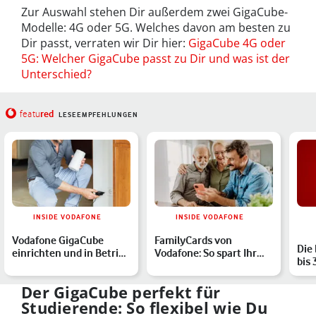
Zur Auswahl stehen Dir außerdem zwei GigaCube-
Modelle: 4G oder 5G. Welches davon am besten zu
Dir passt, verraten wir Dir hier:
GigaCube 4G oder
5G: Welcher GigaCube passt zu Dir und was ist der
Unterschied?
red
featu
LESEEMPFEHLUNGEN
INSIDE VODAFONE
INSIDE VODAFONE
Vodafone GigaCube
FamilyCards von
Die
einrichten und in Betrieb
Vodafone: So spart Ihr
bis 
nehmen – in wenigen S…
zusammen mit den
Bud
Zusatzkar…
Der GigaCube perfekt für
Studierende: So flexibel wie Du