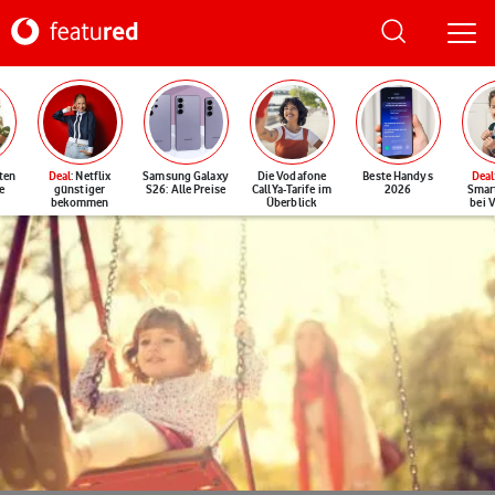
ten
Deal
: Netflix
Samsung Galaxy
Die Vodafone
Beste Handys
Deal
e
günstiger
S26: Alle Preise
CallYa-Tarife im
2026
Smar
bekommen
Überblick
bei 