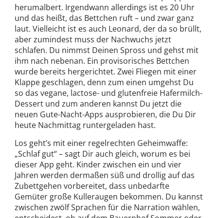
herumalbert. Irgendwann allerdings ist es 20 Uhr
und das heißt, das Bettchen ruft – und zwar ganz
laut. Vielleicht ist es auch Leonard, der da so brüllt,
aber zumindest muss der Nachwuchs jetzt
schlafen. Du nimmst Deinen Spross und gehst mit
ihm nach nebenan. Ein provisorisches Bettchen
wurde bereits hergerichtet. Zwei Fliegen mit einer
Klappe geschlagen, denn zum einen umgehst Du
so das vegane, lactose- und glutenfreie Hafermilch-
Dessert und zum anderen kannst Du jetzt die
neuen Gute-Nacht-Apps ausprobieren, die Du Dir
heute Nachmittag runtergeladen hast.
Los geht’s mit einer regelrechten Geheimwaffe:
„Schlaf gut“ – sagt Dir auch gleich, worum es bei
dieser App geht. Kinder zwischen ein und vier
Jahren werden dermaßen süß und drollig auf das
Zubettgehen vorbereitet, dass unbedarfte
Gemüter große Kulleraugen bekommen. Du kannst
zwischen zwölf Sprachen für die Narration wählen,
entscheidest, ob auf dem Bauernhof Sommer oder