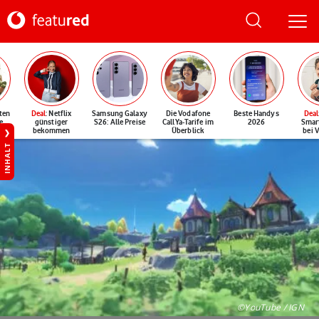
ten
Deal
: Netflix
Samsung Galaxy
Die Vodafone
Beste Handys
Deal
e
günstiger
S26: Alle Preise
CallYa-Tarife im
2026
Smar
bekommen
Überblick
bei 
INHALT
©YouTube / IGN