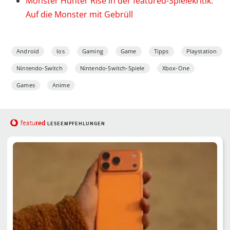
Monster Hunter Rise in der featured-Spielekritik:
Auf die Monster mit Gebrüll
Android
Ios
Gaming
Game
Tipps
Playstation
Nintendo-Switch
Nintendo-Switch-Spiele
Xbox-One
Games
Anime
red
featu
LESEEMPFEHLUNGEN