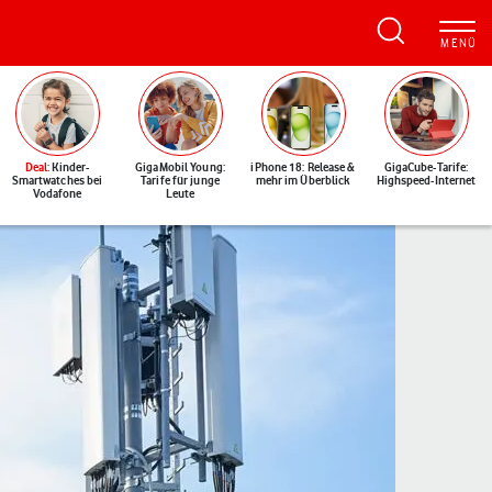
Deal
: Kinder-
GigaMobil Young:
iPhone 18: Release &
GigaCube-Tarife:
Smartwatches bei
Tarife für junge
mehr im Überblick
Highspeed-Internet
Vodafone
Leute