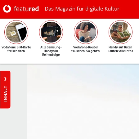
Das Magazin für digitale Kultur
Vodafone: SIM-Karte
Alle Samsung-
Vodafone-Router
Handy auf Raten
freischalten
Handys in
tauschen: So geht's
kaufen: Alle Infos
Reihenfolge
INHALT