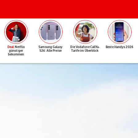
Deal
: Netflix
Samsung Galaxy
Die Vodafone CallYa-
Beste Handys 2026
günstiger
S26: Alle Preise
Tarife im Überblick
bekommen