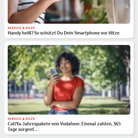
SERVICE & HILFE
Handy heiß? So schützt Du Dein Smartphone vor Hitze
SERVICE & HILFE
CallYa-Jahrespakete von Vodafone: Einmal zahlen, 365
Tage sorgenf…