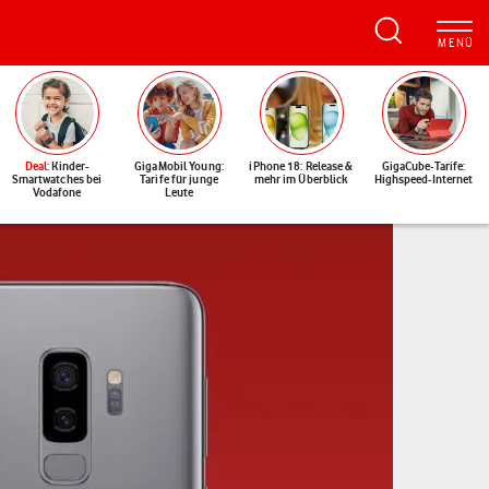
Deal
: Kinder-
GigaMobil Young:
iPhone 18: Release &
GigaCube-Tarife:
Smartwatches bei
Tarife für junge
mehr im Überblick
Highspeed-Internet
Vodafone
Leute