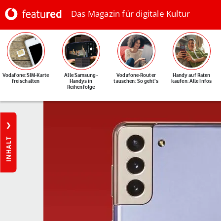
Das Magazin für digitale Kultur
Vodafone: SIM-Karte
Alle Samsung-
Vodafone-Router
Handy auf Raten
freischalten
Handys in
tauschen: So geht's
kaufen: Alle Infos
Reihenfolge
INHALT