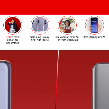
Deal
: Netflix
Samsung Galaxy
Die Vodafone CallYa-
Beste Handys 2026
günstiger
S26: Alle Preise
Tarife im Überblick
bekommen