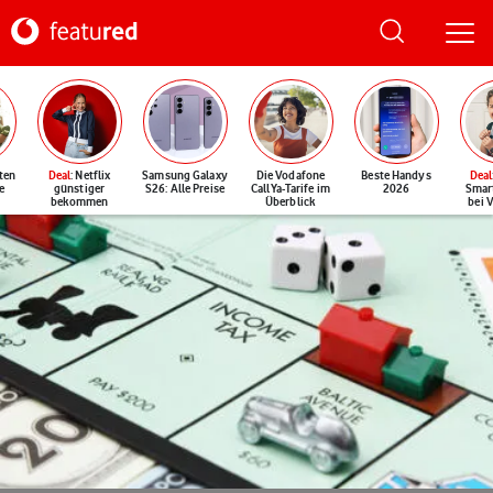
ten
Deal
: Netflix
Samsung Galaxy
Die Vodafone
Beste Handys
Deal
e
günstiger
S26: Alle Preise
CallYa-Tarife im
2026
Smar
bekommen
Überblick
bei 