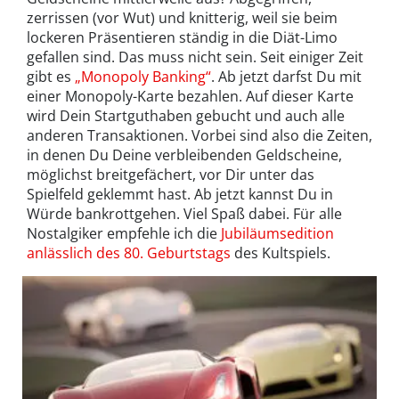
zerrissen (vor Wut) und knitterig, weil sie beim
lockeren Präsentieren ständig in die Diät-Limo
gefallen sind. Das muss nicht sein. Seit einiger Zeit
gibt es
„Monopoly Banking“
. Ab jetzt darfst Du mit
einer Monopoly-Karte bezahlen. Auf dieser Karte
wird Dein Startguthaben gebucht und auch alle
anderen Transaktionen. Vorbei sind also die Zeiten,
in denen Du Deine verbleibenden Geldscheine,
möglichst breitgefächert, vor Dir unter das
Spielfeld geklemmt hast. Ab jetzt kannst Du in
Würde bankrottgehen. Viel Spaß dabei. Für alle
Nostalgiker empfehle ich die
Jubiläumsedition
anlässlich des 80. Geburtstags
des Kultspiels.