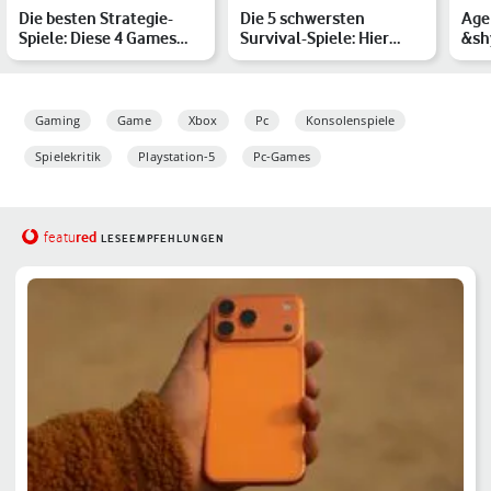
Die besten Strategie-
Die 5 schwersten
Age
Spiele: Diese 4 Games
Survival-Spiele: Hier
&shy
stellen Deine Fähigkei…
kämpfst Du ums
Got
Überleben
zur
Gaming
Game
Xbox
Pc
Konsolenspiele
Spielekritik
Playstation-5
Pc-Games
red
featu
LESEEMPFEHLUNGEN