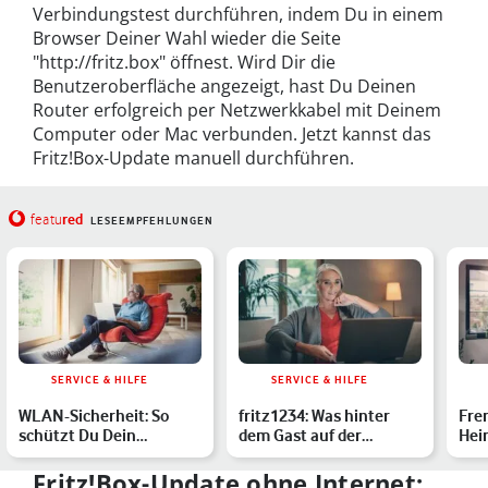
Verbindungstest durchführen, indem Du in einem
Browser Deiner Wahl wieder die Seite
"http://fritz.box" öffnest. Wird Dir die
Benutzeroberfläche angezeigt, hast Du Deinen
Router erfolgreich per Netzwerkkabel mit Deinem
Computer oder Mac verbunden. Jetzt kannst das
Fritz!Box-Update manuell durchführen.
red
featu
LESEEMPFEHLUNGEN
SERVICE & HILFE
SERVICE & HILFE
WLAN-Sicherheit: So
fritz1234: Was hinter
Fre
schützt Du Dein
dem Gast auf der
Hei
Heimnetzwerk optimal
FRITZ!Box steckt & wie
iden
Du …
WLA
Fritz!Box-Update ohne Internet: