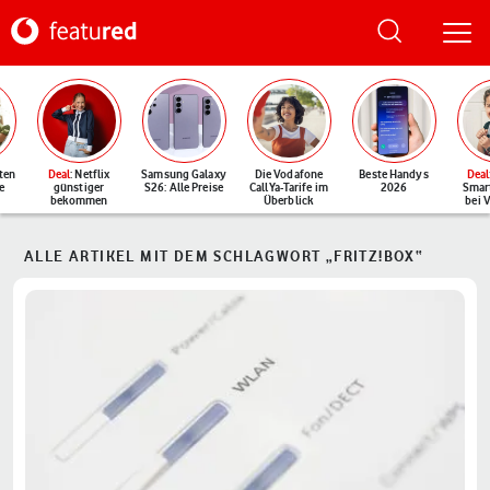
ten
Deal
: Netflix
Samsung Galaxy
Die Vodafone
Beste Handys
Deal
e
günstiger
S26: Alle Preise
CallYa-Tarife im
2026
Smar
bekommen
Überblick
bei 
ALLE ARTIKEL MIT DEM SCHLAGWORT „FRITZ!BOX“