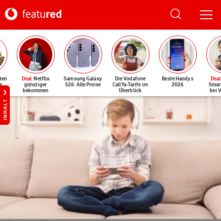
ten
Deal
: Netflix
Samsung Galaxy
Die Vodafone
Beste Handys
Deal
e
günstiger
S26: Alle Preise
CallYa-Tarife im
2026
Smar
bekommen
Überblick
bei 
INHALT