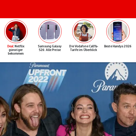
Deal
: Netflix
Samsung Galaxy
Die Vodafone CallYa-
Beste Handys 2026
günstiger
S26: Alle Preise
Tarife im Überblick
bekommen