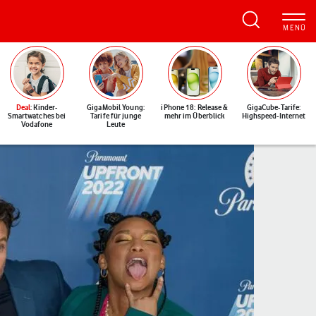
Deal
: Kinder-
GigaMobil Young:
iPhone 18: Release &
GigaCube-Tarife:
Smartwatches bei
Tarife für junge
mehr im Überblick
Highspeed-Internet
Vodafone
Leute