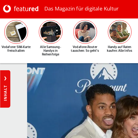
Das Magazin für digitale Kultur
Vodafone: SIM-Karte
Alle Samsung-
Vodafone-Router
Handy auf Raten
freischalten
Handys in
tauschen: So geht's
kaufen: Alle Infos
Reihenfolge
INHALT