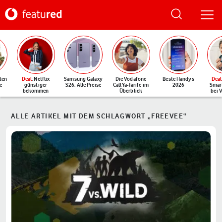
ten
Deal
: Netflix
Samsung Galaxy
Die Vodafone
Beste Handys
Deal
e
günstiger
S26: Alle Preise
CallYa-Tarife im
2026
Smar
bekommen
Überblick
bei 
ALLE ARTIKEL MIT DEM SCHLAGWORT „FREEVEE“