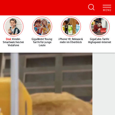
Deal
: Kinder-
GigaMobil Young:
iPhone 18: Release &
GigaCube-Tarife:
Smartwatches bei
Tarife für junge
mehr im Überblick
Highspeed-Internet
Vodafone
Leute