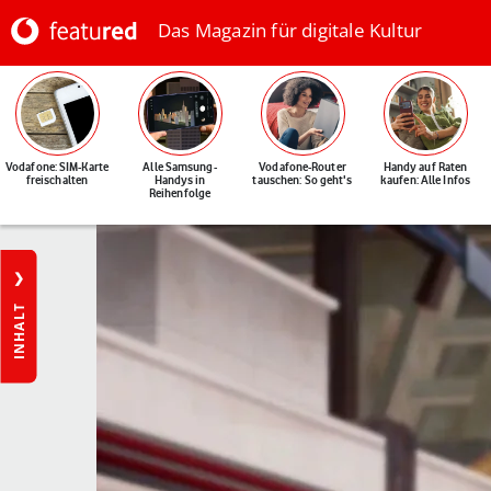
Das Magazin für digitale Kultur
Vodafone: SIM-Karte
Alle Samsung-
Vodafone-Router
Handy auf Raten
freischalten
Handys in
tauschen: So geht's
kaufen: Alle Infos
Reihenfolge
INHALT