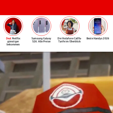
Deal
: Netflix
Samsung Galaxy
Die Vodafone CallYa-
Beste Handys 2026
günstiger
S26: Alle Preise
Tarife im Überblick
bekommen