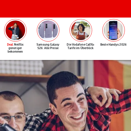
Deal
: Netflix
Samsung Galaxy
Die Vodafone CallYa-
Beste Handys 2026
günstiger
S26: Alle Preise
Tarife im Überblick
bekommen