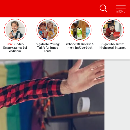
Deal
: Kinder-
GigaMobil Young:
iPhone 18: Release &
GigaCube-Tarife:
Smartwatches bei
Tarife für junge
mehr im Überblick
Highspeed-Internet
Vodafone
Leute