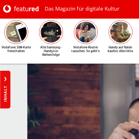
Das Magazin für digitale Kultur
Vodafone: SIM-Karte
Alle Samsung-
Vodafone-Router
Handy auf Raten
freischalten
Handys in
tauschen: So geht's
kaufen: Alle Infos
Reihenfolge
INHALT