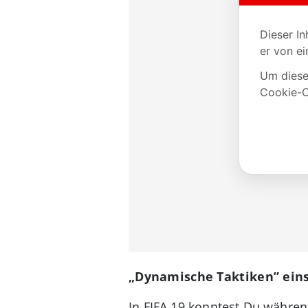
„Dynamische Taktiken” eins
In FIFA 19 konntest Du währen