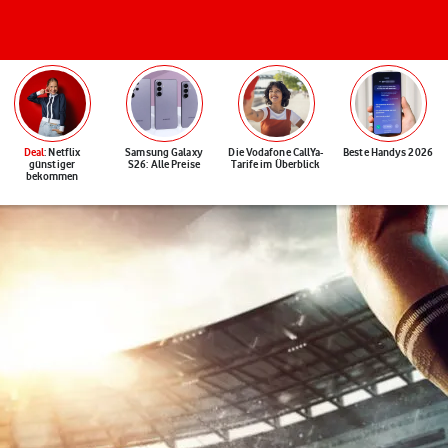
Deal
: Netflix
Samsung Galaxy
Die Vodafone CallYa-
Beste Handys 2026
günstiger
S26: Alle Preise
Tarife im Überblick
bekommen