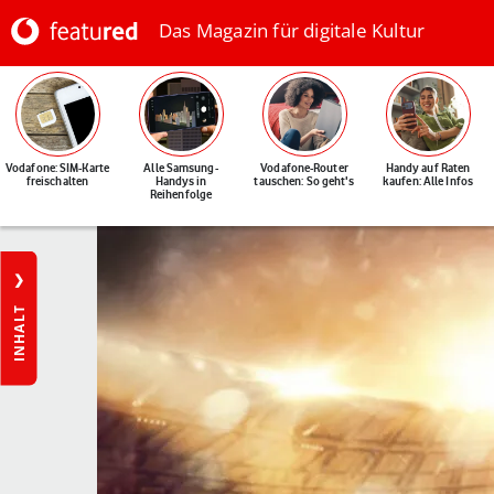
Das Magazin für digitale Kultur
Vodafone: SIM-Karte
Alle Samsung-
Vodafone-Router
Handy auf Raten
freischalten
Handys in
tauschen: So geht's
kaufen: Alle Infos
Reihenfolge
INHALT