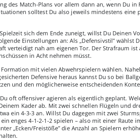
ung des Match-Plans vor allem dann an, wenn Du in 
ituationen solltest Du also jeweils mindestens eine 
Spielzeit sich dem Ende zuneigt, willst Du Deinen 
folgende Einstellungen an: Als „Defensivstil” wählst 
t verteidigt nah am eigenen Tor. Der Strafraum ist 
rnschüssen in Acht nehmen müsst.
 Formation mit vielen Abwehrspielern wählen. Nahelie
 gesicherten Defensive heraus kannst Du so bei Ball
etzen und den möglicherweise entscheidenden Konter
 oft offensiver agieren als eigentlich geplant. We
 Deinem Kader ab. Mit zwei schnellen Flügeln und dre
 etwa ein 4-3-3 an. Willst Du dagegen mit zwei Sturm
 ein enges 4-1-2-1-2 spielen – also mit einer Raute i
ter „Ecken/Freistöße” die Anzahl an Spielern erhöhe
halten.