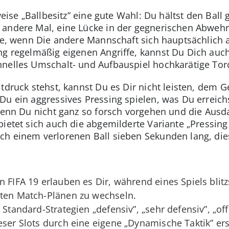
sweise „Ballbesitz” eine gute Wahl: Du hältst den Ball
andere Mal, eine Lücke in der gegnerischen Abwehr 
gte, wenn Die andere Mannschaft sich hauptsächlich 
ng regelmäßig eigenen Angriffe, kannst Du Dich auch
hnelles Umschalt- und Aufbauspiel hochkarätige Tor
tdruck stehst, kannst Du es Dir nicht leisten, dem G
u ein aggressives Pressing spielen, was Du erreichs
 Wenn Du nicht ganz so forsch vorgehen und die Ausd
ietet sich auch die abgemilderte Variante „Pressing
ch einem verlorenen Ball sieben Sekunden lang, di
n FIFA 19 erlauben es Dir, während eines Spiels blit
lten Match-Plänen zu wechseln.
 Standard-Strategien „defensiv”, „sehr defensiv”, „off
eser Slots durch eine eigene „Dynamische Taktik” ers