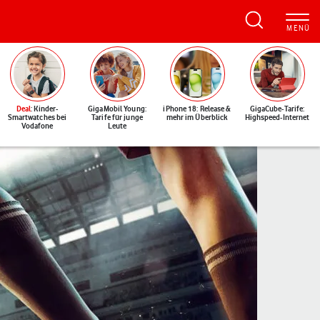
Deal
: Kinder-
GigaMobil Young:
iPhone 18: Release &
GigaCube-Tarife:
Smartwatches bei
Tarife für junge
mehr im Überblick
Highspeed-Internet
Vodafone
Leute