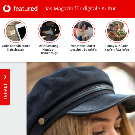
Das Magazin für digitale Kultur
Vodafone: SIM-Karte
Alle Samsung-
Vodafone-Router
Handy auf Raten
freischalten
Handys in
tauschen: So geht's
kaufen: Alle Infos
Reihenfolge
INHALT