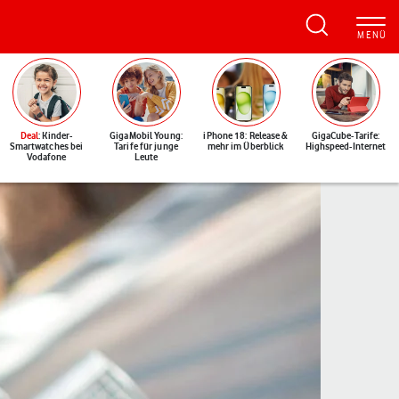
Deal
: Kinder-
GigaMobil Young:
iPhone 18: Release &
GigaCube-Tarife:
Smartwatches bei
Tarife für junge
mehr im Überblick
Highspeed-Internet
Vodafone
Leute