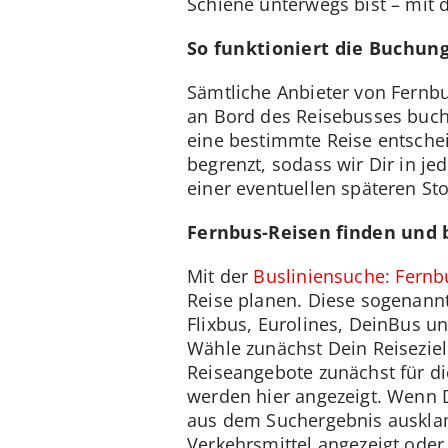
Schiene unterwegs bist – mit 
So funktioniert die Buchun
Sämtliche Anbieter von Fernb
an Bord des Reisebusses buchen
eine bestimmte Reise entschei
begrenzt, sodass wir Dir in j
einer eventuellen späteren St
Fernbus-Reisen finden und 
Mit der
Busliniensuche: Fernb
Reise planen. Diese sogenann
Flixbus, Eurolines, DeinBus u
Wähle zunächst Dein Reiseziel
Reiseangebote zunächst für d
werden hier angezeigt. Wenn 
aus dem Suchergebnis ausklam
Verkehrsmittel angezeigt oder