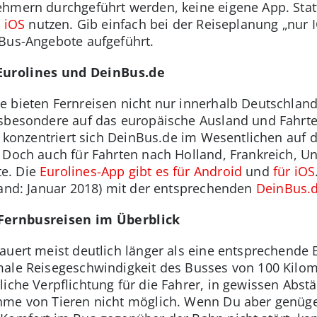
ehmern durchgeführt werden, keine eigene App. Sta
r iOS
nutzen. Gib einfach bei der Reiseplanung „nur 
 Bus-Angebote aufgeführt.
 Eurolines und DeinBus.de
e bieten Fernreisen nicht nur innerhalb Deutschlan
nsbesondere auf das europäische Ausland und Fahrt
, konzentriert sich DeinBus.de im Wesentlichen auf 
 Doch auch für Fahrten nach Holland, Frankreich, U
e. Die
Eurolines-App gibt es für Android
und
für iOS
tand: Januar 2018) mit der entsprechenden
DeinBus.
 Fernbusreisen im Überblick
auert meist deutlich länger als eine entsprechende B
male Reisegeschwindigkeit des Busses von 100 Kilom
liche Verpflichtung für die Fahrer, in gewissen Abs
hme von Tieren nicht möglich. Wenn Du aber genüge