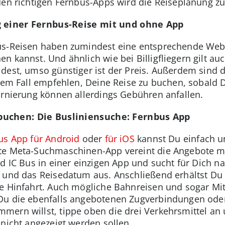
den richtigen Fernbus-Apps wird die Reiseplanung z
g einer Fernbus-Reise mit und ohne App
us-Reisen haben zumindest eine entsprechende Webs
 kannst. Und ähnlich wie bei Billigfliegern gilt auch
dest, umso günstiger ist der Preis. Außerdem sind d
edem Fall empfehlen, Deine Reise zu buchen, sobald 
ornierung können allerdings Gebühren anfallen.
buchen: Die Busliniensuche: Fernbus App
us App für Android
oder
für iOS
kannst Du einfach 
te Meta-Suchmaschinen-App vereint die Angebote m
nd IC Bus in einer einzigen App und sucht für Dich 
 und das Reisedatum aus. Anschließend erhältst Du
ie Hinfahrt. Auch mögliche Bahnreisen und sogar Mi
Du die ebenfalls angebotenen Zugverbindungen oder
mern willst, tippe oben die drei Verkehrsmittel an
 nicht angezeigt werden sollen.