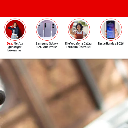
Deal
: Netflix
Samsung Galaxy
Die Vodafone CallYa-
Beste Handys 2026
günstiger
S26: Alle Preise
Tarife im Überblick
bekommen