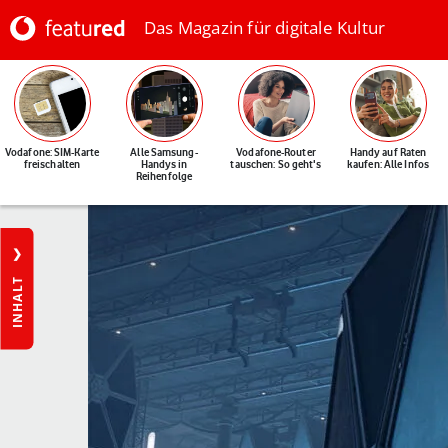
Das Magazin für digitale Kultur
Vodafone: SIM-Karte
Alle Samsung-
Vodafone-Router
Handy auf Raten
freischalten
Handys in
tauschen: So geht's
kaufen: Alle Infos
Reihenfolge
INHALT