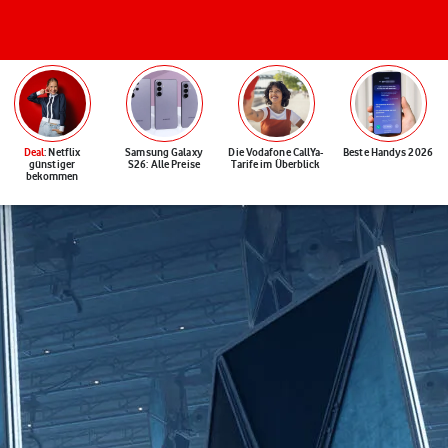
Deal
: Netflix
Samsung Galaxy
Die Vodafone CallYa-
Beste Handys 2026
günstiger
S26: Alle Preise
Tarife im Überblick
bekommen