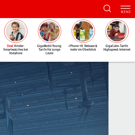
Deal
: Kinder-
GigaMobil Young:
iPhone 18: Release &
GigaCube-Tarife:
Smartwatches bei
Tarife für junge
mehr im Überblick
Highspeed-Internet
Vodafone
Leute