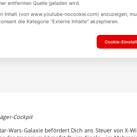
äger-Cockpit
tar-Wars-Galaxie befördert Dich ans Steuer von X-W