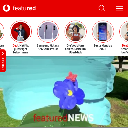
ten
Deal
: Netflix
Samsung Galaxy
Die Vodafone
Beste Handys
Deal
e
günstiger
S26: Alle Preise
CallYa-Tarife im
2026
Smar
bekommen
Überblick
bei 
INHALT