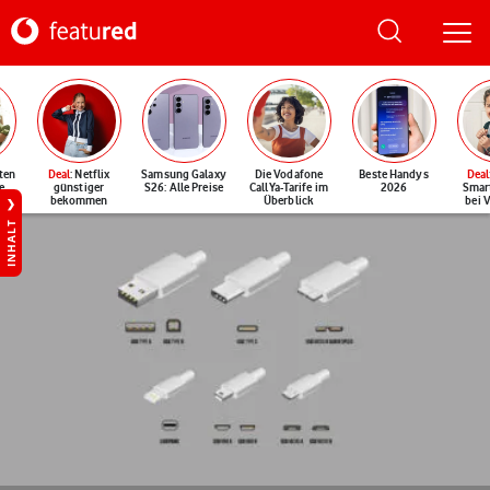
ten
Deal
: Netflix
Samsung Galaxy
Die Vodafone
Beste Handys
Deal
e
günstiger
S26: Alle Preise
CallYa-Tarife im
2026
Smar
bekommen
Überblick
bei 
INHALT