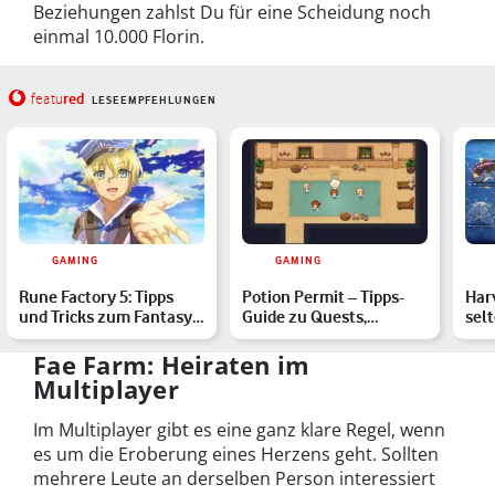
Beziehungen zahlst Du für eine Scheidung noch
einmal 10.000 Florin.
red
featu
LESEEMPFEHLUNGEN
GAMING
GAMING
Rune Factory 5: Tipps
Potion Permit – Tipps-
Harv
und Tricks zum Fantasy-
Guide zu Quests,
sel
Harvest-Moon
Upgrades & mehr
Fun
Fae Farm: Heiraten im
Multiplayer
Im Multiplayer gibt es eine ganz klare Regel, wenn
es um die Eroberung eines Herzens geht. Sollten
mehrere Leute an derselben Person interessiert