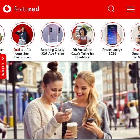
ten
Deal
: Netflix
Samsung Galaxy
Die Vodafone
Beste Handys
Deal
e
günstiger
S26: Alle Preise
CallYa-Tarife im
2026
Smar
bekommen
Überblick
bei 
INHALT