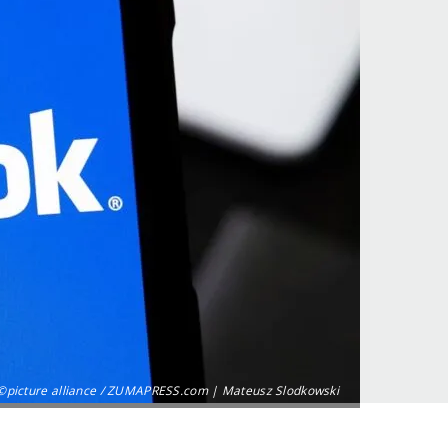
©picture alliance / ZUMAPRESS.com | Mateusz Slodkowski