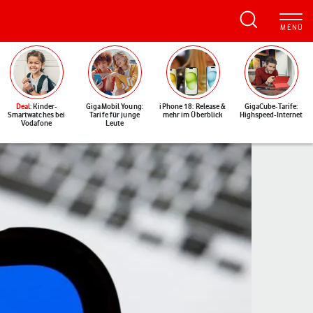
Deal
: Kinder-
GigaMobil Young:
iPhone 18: Release &
GigaCube-Tarife:
Smartwatches bei
Tarife für junge
mehr im Überblick
Highspeed-Internet
Vodafone
Leute