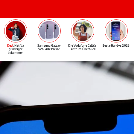
Deal
: Netflix
Samsung Galaxy
Die Vodafone CallYa-
Beste Handys 2026
günstiger
S26: Alle Preise
Tarife im Überblick
bekommen