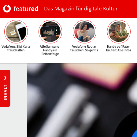
Das Magazin für digitale Kultur
Vodafone: SIM-Karte
Alle Samsung-
Vodafone-Router
Handy auf Raten
freischalten
Handys in
tauschen: So geht's
kaufen: Alle Infos
Reihenfolge
INHALT