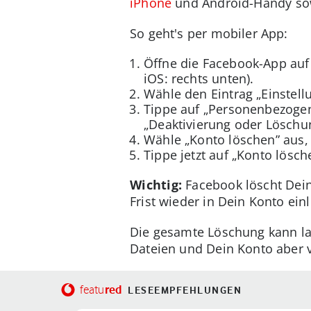
iPhone
und Android-Handy sow
So geht's per mobiler App:
Öffne die Facebook-App auf
iOS: rechts unten).
Wähle den Eintrag
„
Einstel
Tippe auf
„
Personenbezogen
„
Deaktivierung oder Löschu
Wähle
„
Konto löschen” aus,
Tippe jetzt auf
„
Konto lösch
Wichtig:
Facebook löscht Dein 
Frist wieder in Dein Konto ei
Die gesamte Löschung kann la
Dateien und Dein Konto aber
red
featu
LESEEMPFEHLUNGEN