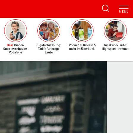
Deal
: Kinder-
GigaMobil Young:
iPhone 18: Release &
GigaCube-Tarife:
Smartwatches bei
Tarife für junge
mehr im Überblick
Highspeed-Internet
Vodafone
Leute