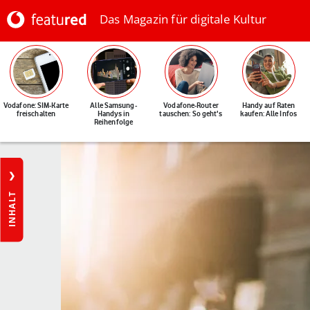
Das Magazin für digitale Kultur
Vodafone: SIM-Karte
Alle Samsung-
Vodafone-Router
Handy auf Raten
freischalten
Handys in
tauschen: So geht's
kaufen: Alle Infos
Reihenfolge
INHALT