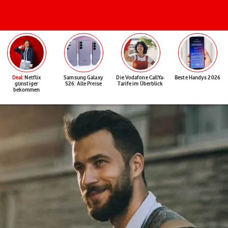
Deal
: Netflix
Samsung Galaxy
Die Vodafone CallYa-
Beste Handys 2026
günstiger
S26: Alle Preise
Tarife im Überblick
bekommen