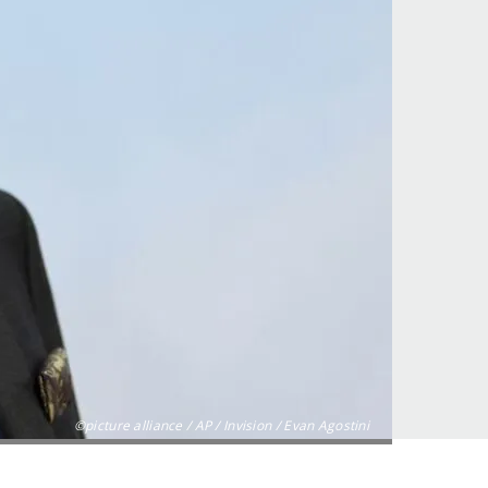
©picture alliance / AP / Invision / Evan Agostini