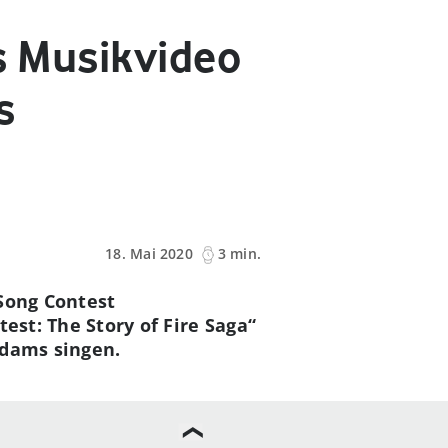
s Musikvideo
s
18. Mai 2020
3 min.
 Song Contest
est: The Story of Fire Saga“
Adams singen.