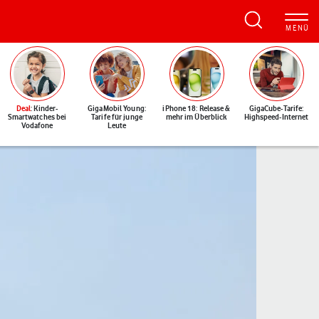
Deal
: Kinder-
GigaMobil Young:
iPhone 18: Release &
GigaCube-Tarife:
Smartwatches bei
Tarife für junge
mehr im Überblick
Highspeed-Internet
Vodafone
Leute