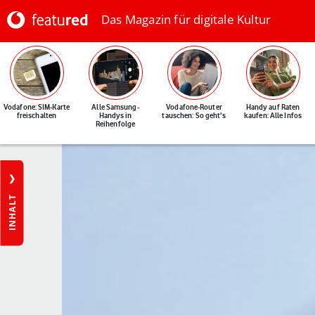
Das Magazin für digitale Kultur
Vodafone: SIM-Karte
Alle Samsung-
Vodafone-Router
Handy auf Raten
freischalten
Handys in
tauschen: So geht's
kaufen: Alle Infos
Reihenfolge
INHALT