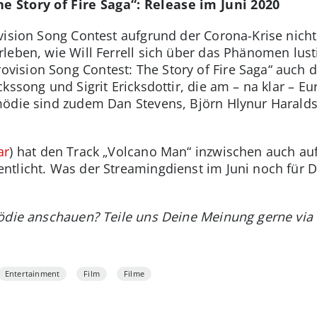
e Story of Fire Saga“: Release im Juni 2020
vision Song Contest aufgrund der Corona-Krise nicht 
leben, wie Will Ferrell sich über das Phänomen lust
sion Song Contest: The Story of Fire Saga“ auch di
kssong und Sigrit Ericksdottir, die am – na klar – E
mödie sind zudem Dan Stevens, Björn Hlynur Harald
ar
) hat den Track „Volcano Man“ inzwischen auch au
ntlicht. Was der Streamingdienst im Juni noch für Di
mödie anschauen? Teile uns Deine Meinung gerne vi
Entertainment
Film
Filme