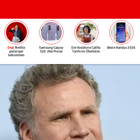
Deal
: Netflix
Samsung Galaxy
Die Vodafone CallYa-
Beste Handys 2026
günstiger
S26: Alle Preise
Tarife im Überblick
bekommen