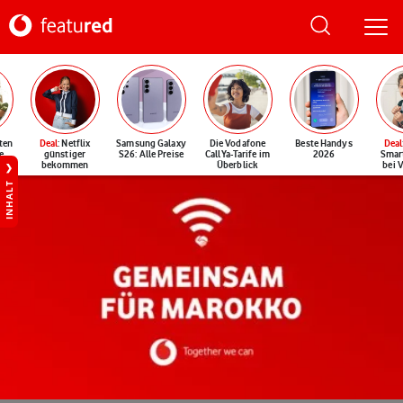
ten
Deal
: Netflix
Samsung Galaxy
Die Vodafone
Beste Handys
Deal
e
günstiger
S26: Alle Preise
CallYa-Tarife im
2026
Smar
bekommen
Überblick
bei 
INHALT