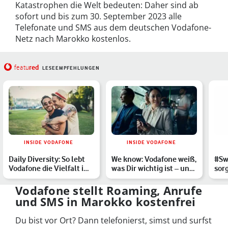
Katastrophen die Welt bedeuten: Daher sind ab
sofort und bis zum 30. September 2023 alle
Telefonate und SMS aus dem deutschen Vodafone-
Netz nach Marokko kostenlos.
red
featu
LESEEMPFEHLUNGEN
INSIDE VODAFONE
INSIDE VODAFONE
Daily Diversity: So lebt
We know: Vodafone weiß,
#Sw
Vodafone die Vielfalt im
was Dir wichtig ist – und
sor
Unternehmensall…
will täglich be…
grü
Vodafone stellt Roaming, Anrufe
und SMS in Marokko kostenfrei
Du bist vor Ort? Dann telefonierst, simst und surfst