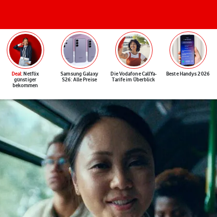
Deal
: Netflix
Samsung Galaxy
Die Vodafone CallYa-
Beste Handys 2026
günstiger
S26: Alle Preise
Tarife im Überblick
bekommen