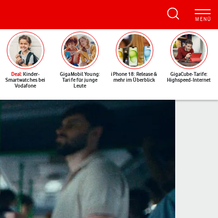
Deal
: Kinder-
GigaMobil Young:
iPhone 18: Release &
GigaCube-Tarife:
Smartwatches bei
Tarife für junge
mehr im Überblick
Highspeed-Internet
Vodafone
Leute