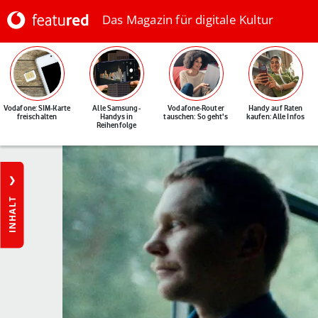
Das Magazin für digitale Kultur
Vodafone: SIM-Karte
Alle Samsung-
Vodafone-Router
Handy auf Raten
freischalten
Handys in
tauschen: So geht's
kaufen: Alle Infos
Reihenfolge
INHALT