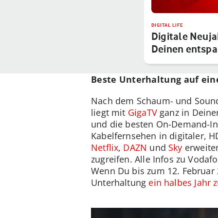
DIGITAL LIFE
Digitale Neuja
Deinen entspan
2…
Beste Unterhaltung auf ein
Nach dem Schaum- und Sound-B
liegt mit
GigaTV
ganz in Deine
und die besten On-Demand-Inh
Kabelfernsehen in digitaler, H
Netflix
,
DAZN
und
Sky
erweite
zugreifen. Alle Infos zu Vod
Wenn Du bis zum 12. Februar 
Unterhaltung
ein halbes Jahr 