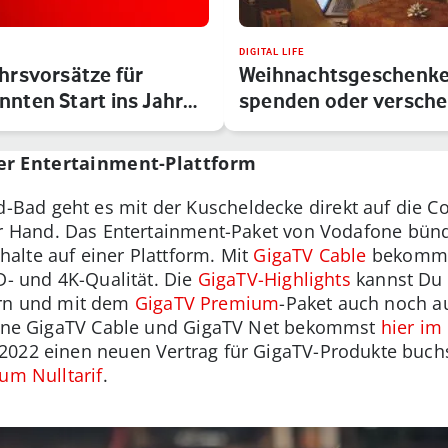
DIGITAL LIFE
hrsvorsätze für
Weihnachtsgeschenke
nten Start ins Jahr
spenden oder versche
Ch…
er Entertainment-Plattform
ad geht es mit der Kuscheldecke direkt auf die Co
r Hand. Das Entertainment-Paket von Vodafone bün
alte auf einer Plattform. Mit
GigaTV Cable
bekommst
D- und 4K-Qualität. Die
GigaTV-Highlights
kannst Du 
rn und mit dem
GigaTV Premium
-Paket auch noch a
afone GigaTV Cable und GigaTV Net bekommst
hier im
2022 einen neuen Vertrag für GigaTV-Produkte buchs
zum Nulltarif
.