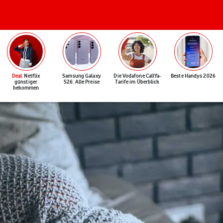
Deal
: Netflix
Samsung Galaxy
Die Vodafone CallYa-
Beste Handys 2026
günstiger
S26: Alle Preise
Tarife im Überblick
bekommen