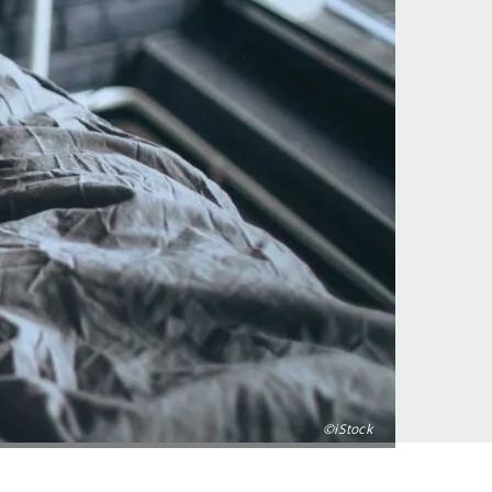
©iStock