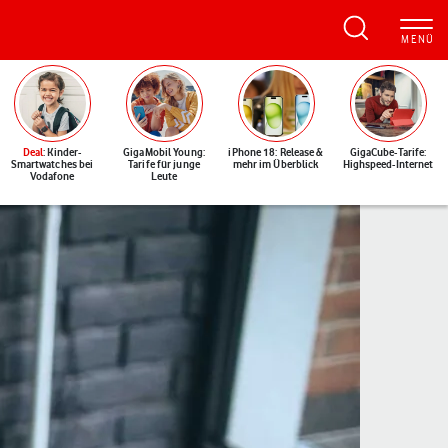
Deal
: Kinder-
GigaMobil Young:
iPhone 18: Release &
GigaCube-Tarife:
Smartwatches bei
Tarife für junge
mehr im Überblick
Highspeed-Internet
Vodafone
Leute