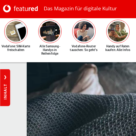
Das Magazin für digitale Kultur
Vodafone: SIM-Karte
Alle Samsung-
Vodafone-Router
Handy auf Raten
freischalten
Handys in
tauschen: So geht's
kaufen: Alle Infos
Reihenfolge
INHALT