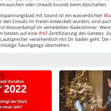
lenrauschen oder Urwald-Sounds beim Abschalten.
Entspannungsbad mit Sound ist ein wasserdichter
Blu
ür den Einsatz im Freien entwickelt wurden, sind auc
t und Wasserdampf im vernebelten Badezimmer. Wen
m besten auf eine
IPX7
-Zertifizierung des Gerätes. 
 Lautsprecher versehentlich mit Dir baden geht. Di
-minütige Tauchgänge überstehen.