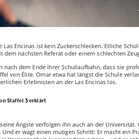
 Las Encinas ist kein Zuckerschlecken. Etliche Schü
it dem nächsten Referat oder einem schlechten Zeug
ch nach dem Ende ihrer Schullaufbahn, dass sie prof
affel von Élite. Omar etwa hat längst die Schule verl
erlichen Erlebnissen an der Las Encinas los.
n Staffel 3 erklärt
 seine Ängste verfolgen ihn auch an der Universität.
 Und er wagt einen mutigen Schritt: Er macht ein Pr