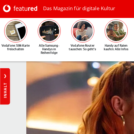
Das Magazin für digitale Kultur
Vodafone: SIM-Karte
Alle Samsung-
Vodafone-Router
Handy auf Raten
freischalten
Handys in
tauschen: So geht's
kaufen: Alle Infos
Reihenfolge
INHALT