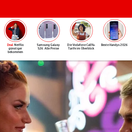
Deal
: Netflix
Samsung Galaxy
Die Vodafone CallYa-
Beste Handys 2026
günstiger
S26: Alle Preise
Tarife im Überblick
bekommen