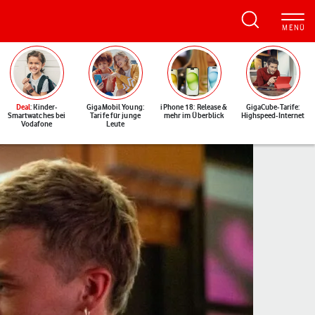
Deal
: Kinder-
GigaMobil Young:
iPhone 18: Release &
GigaCube-Tarife:
Smartwatches bei
Tarife für junge
mehr im Überblick
Highspeed-Internet
Vodafone
Leute