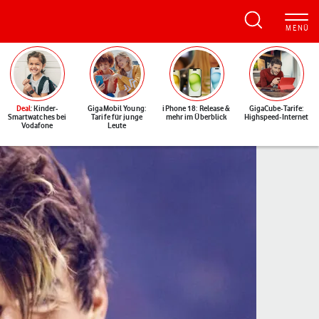
Deal
: Kinder-
GigaMobil Young:
iPhone 18: Release &
GigaCube-Tarife:
Smartwatches bei
Tarife für junge
mehr im Überblick
Highspeed-Internet
Vodafone
Leute