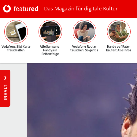
Das Magazin für digitale Kultur
Vodafone: SIM-Karte
Alle Samsung-
Vodafone-Router
Handy auf Raten
freischalten
Handys in
tauschen: So geht's
kaufen: Alle Infos
Reihenfolge
INHALT