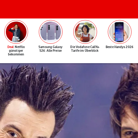
Deal
: Netflix
Samsung Galaxy
Die Vodafone CallYa-
Beste Handys 2026
günstiger
S26: Alle Preise
Tarife im Überblick
bekommen