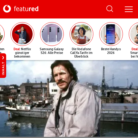
ten
Deal
: Netflix
Samsung Galaxy
Die Vodafone
Beste Handys
Deal
e
günstiger
S26: Alle Preise
CallYa-Tarife im
2026
Smar
bekommen
Überblick
bei 
INHALT