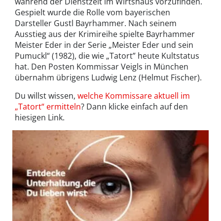
während der Dienstzeit im Wirtshaus vorzufinden.
Gespielt wurde die Rolle vom bayerischen
Darsteller Gustl Bayrhammer. Nach seinem
Ausstieg aus der Krimireihe spielte Bayrhammer
Meister Eder in der Serie „Meister Eder und sein
Pumuckl“ (1982), die wie „Tatort” heute Kultstatus
hat. Den Posten Kommissar Veigls in München
übernahm übrigens Ludwig Lenz (Helmut Fischer).
Du willst wissen,
welche Kommissare aktuell im
„Tatort“ ermitteln
? Dann klicke einfach auf den
hiesigen Link.