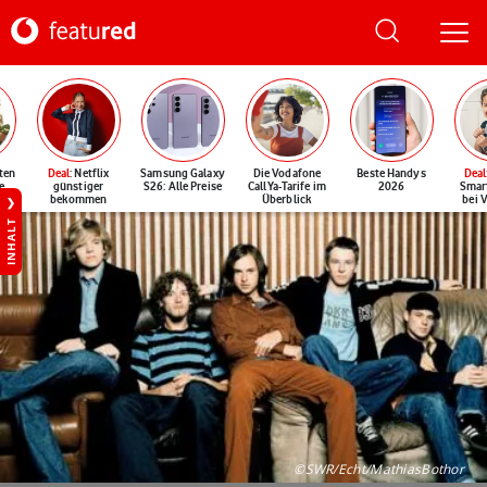
ten
Deal
: Netflix
Samsung Galaxy
Die Vodafone
Beste Handys
Deal
e
günstiger
S26: Alle Preise
CallYa-Tarife im
2026
Smar
bekommen
Überblick
bei 
INHALT
©SWR/Echt/MathiasBothor