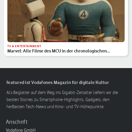
TV & ENTERTAINMENT
Marvel: Alle Filme des MCU in der chronologischen
Reihenfolge
featured ist Vodafones Magazin für digitale Kultur
Als Begleiter auf dem Weg ins Gigabit-Zeitalter liefern wir die
besten Stories zu Smartphone-Highlights, Gadgets, den
heißesten Tech-News und Kino- und TV-Höhepunkte.
Anschrift
Vodafone GmbH