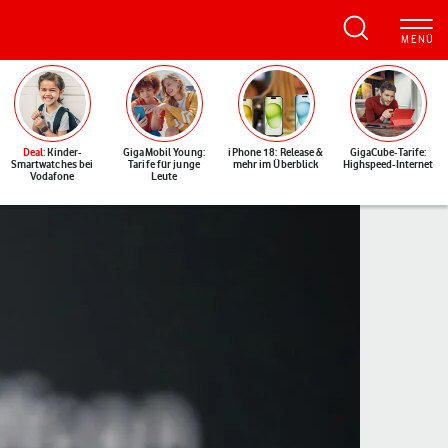
Deal
: Kinder-
GigaMobil Young:
iPhone 18: Release &
GigaCube-Tarife:
Smartwatches bei
Tarife für junge
mehr im Überblick
Highspeed-Internet
Vodafone
Leute