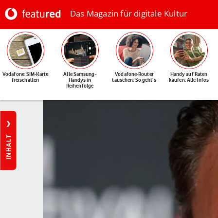
Das Magazin für digitale Kultur
Vodafone: SIM-Karte
Alle Samsung-
Vodafone-Router
Handy auf Raten
freischalten
Handys in
tauschen: So geht's
kaufen: Alle Infos
Reihenfolge
INHALT