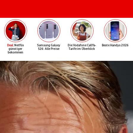
Deal
: Netflix
Samsung Galaxy
Die Vodafone CallYa-
Beste Handys 2026
günstiger
S26: Alle Preise
Tarife im Überblick
bekommen