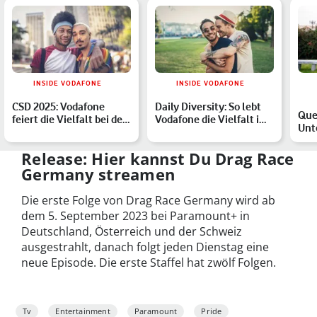
INSIDE VODAFONE
INSIDE VODAFONE
CSD 2025: Vodafone
Daily Diversity: So lebt
Que
feiert die Vielfalt bei den
Vodafone die Vielfalt im
Unt
Christopher Street…
Unternehmensall…
LGB
Release: Hier kannst Du Drag Race
Germany streamen
Die erste Folge von Drag Race Germany wird ab
dem 5. September 2023 bei Paramount+ in
Deutschland, Österreich und der Schweiz
ausgestrahlt, danach folgt jeden Dienstag eine
neue Episode. Die erste Staffel hat zwölf Folgen.
Tv
Entertainment
Paramount
Pride