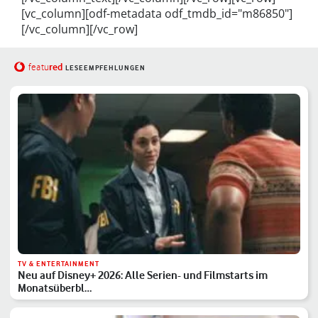
[vc_column][odf-metadata odf_tmdb_id="m86850"]
[/vc_column][/vc_row]
red
featu
LESEEMPFEHLUNGEN
TV & ENTERTAINMENT
Neu auf Disney+ 2026: Alle Serien- und Filmstarts im
Monatsüberbl…