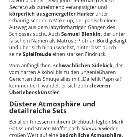
Davon profitiert etwa John Heffernan (
Official
Secrets
) als zunehmend verängstigter und
körperlich ausgemergelter Harker
unter
schaurig-schönem Make-up, der panisch einen
Ausweg aus dem labyrinthartigen Gängen des
Schlosses sucht. Auch
Samuel Blenkin
, der unter
falschem Namen als Matrose Piotr an Bord gelangt
und über sich hinauswächst, hinterlässt durch
seine
Spielfreude
einen starken Eindruck.
Vom anfänglichen,
schwächlichen Sidekick
, der
vom harten Alkohol bis zu den ungenießbaren
Gerichten des Smutje alles mit „Da fehlt Paprika!“
kommentiert, wandelt er sich zum
cleveren
Überlebenskünstler
.
Düstere Atmosphäre und
detailreiche Sets
Bei allen Finessen in ihrem Drehbuch legten Mark
Gatiss und Steven Moffat nach
Sherlock
wieder
großen Wert auf eine
bedrohliche Atmosphäre
,