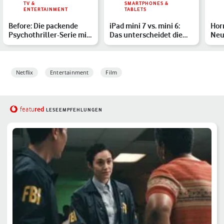
TV &
SMARTPHONES &
ENTERTAINMENT
TABLETS
Before: Die packende
iPad mini 7 vs. mini 6:
Hor
Psychothriller-Serie mit
Das unterscheidet die
Neu
Billy Crystal bei A…
Tablets
ab 
Netflix
Entertainment
Film
red
featu
LESEEMPFEHLUNGEN