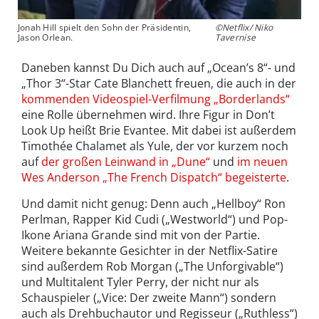
Jonah Hill spielt den Sohn der Präsidentin,
©Netflix/ Niko
Jason Orlean.
Tavernise
Daneben kannst Du Dich auch auf „Ocean’s 8“- und
„Thor 3“-Star Cate Blanchett freuen, die auch in der
kommenden Videospiel-Verfilmung „Borderlands“
eine Rolle übernehmen wird. Ihre Figur in Don’t
Look Up heißt Brie Evantee. Mit dabei ist außerdem
Timothée Chalamet als Yule, der vor kurzem noch
auf
der großen Leinwand in „Dune“
und
im neuen
Wes Anderson „The French Dispatch“ begeisterte
.
Und damit nicht genug: Denn auch „Hellboy“ Ron
Perlman, Rapper Kid Cudi („Westworld“) und Pop-
Ikone Ariana Grande sind mit von der Partie.
Weitere bekannte Gesichter in der Netflix-Satire
sind außerdem Rob Morgan („The Unforgivable“)
und Multitalent Tyler Perry, der nicht nur als
Schauspieler („Vice: Der zweite Mann“) sondern
auch als Drehbuchautor und Regisseur („Ruthless“)