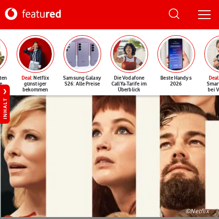
ten
Deal
: Netflix
Samsung Galaxy
Die Vodafone
Beste Handys
Deal
e
günstiger
S26: Alle Preise
CallYa-Tarife im
2026
Smar
bekommen
Überblick
bei 
INHALT
©Netflix