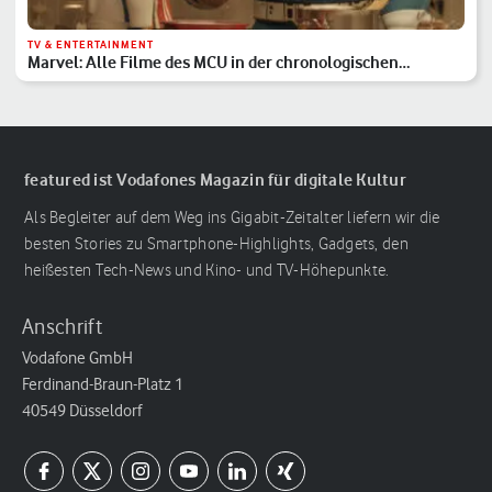
TV & ENTERTAINMENT
Marvel: Alle Filme des MCU in der chronologischen
Reihenfolge
featured ist Vodafones Magazin für digitale Kultur
Als Begleiter auf dem Weg ins Gigabit-Zeitalter liefern wir die
besten Stories zu Smartphone-Highlights, Gadgets, den
heißesten Tech-News und Kino- und TV-Höhepunkte.
Anschrift
Vodafone GmbH
Ferdinand-Braun-Platz 1
40549 Düsseldorf