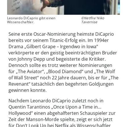
Leonardo DiCaprio gibt einen
©Netflix/ Niko
Wissenschaftler.
Tavernise
Seine erste Oscar-Nominierung heimste DiCaprio
bereits vor seinem Titanic-Erfolg ein. Im 1994er
Drama „Gilbert Grape – Irgendwo in Iowa“
verkörperte er den geistig beeinträchtigten Bruder
von Johnny Depp und begeisterte die Kritiker.
Dennoch sollte es trotz weiterer Nominierungen
für „The Aviator“, „Blood Diamond“ und „The Wolf
of Wall Street“ noch 22 Jahre dauern, bis er für „The
Revenant“ tatsächlich den begehrten Goldjungen
gewinnen konnte.
Nachdem Leonardo DiCaprio zuletzt noch in
Quentin Tarantinos „Once Upon a Time in…
Hollywood” einen abgehalfterten Schauspieler zur
Zeit der Manson-Morde spielte, zeigt er sich jetzt
für Don’t Look Up bei Netflix als Wissenschaftler