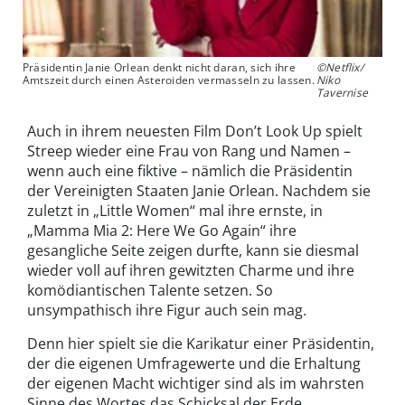
Präsidentin Janie Orlean denkt nicht daran, sich ihre
©Netflix/
Amtszeit durch einen Asteroiden vermasseln zu lassen.
Niko
Tavernise
Auch in ihrem neuesten Film Don’t Look Up spielt
Streep wieder eine Frau von Rang und Namen –
wenn auch eine fiktive – nämlich die Präsidentin
der Vereinigten Staaten Janie Orlean. Nachdem sie
zuletzt in „Little Women“ mal ihre ernste, in
„Mamma Mia 2: Here We Go Again“ ihre
gesangliche Seite zeigen durfte, kann sie diesmal
wieder voll auf ihren gewitzten Charme und ihre
komödiantischen Talente setzen. So
unsympathisch ihre Figur auch sein mag.
Denn hier spielt sie die Karikatur einer Präsidentin,
der die eigenen Umfragewerte und die Erhaltung
der eigenen Macht wichtiger sind als im wahrsten
Sinne des Wortes das Schicksal der Erde.