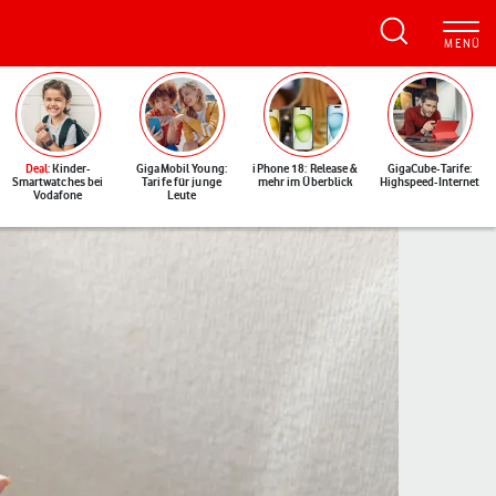
Deal
: Kinder-
GigaMobil Young:
iPhone 18: Release &
GigaCube-Tarife:
Smartwatches bei
Tarife für junge
mehr im Überblick
Highspeed-Internet
Vodafone
Leute