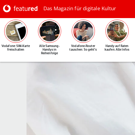
Das Magazin für digitale Kultur
Vodafone: SIM-Karte
Alle Samsung-
Vodafone-Router
Handy auf Raten
freischalten
Handys in
tauschen: So geht's
kaufen: Alle Infos
Reihenfolge