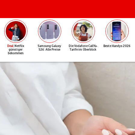
Deal
: Netflix
Samsung Galaxy
Die Vodafone CallYa-
Beste Handys 2026
günstiger
S26: Alle Preise
Tarife im Überblick
bekommen