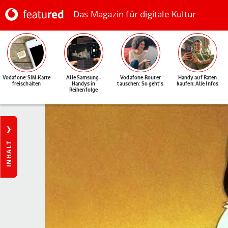
Das Magazin für digitale Kultur
Vodafone: SIM-Karte
Alle Samsung-
Vodafone-Router
Handy auf Raten
freischalten
Handys in
tauschen: So geht's
kaufen: Alle Infos
Reihenfolge
INHALT