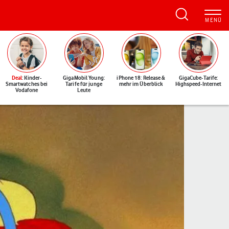
Deal
: Kinder-
GigaMobil Young:
iPhone 18: Release &
GigaCube-Tarife:
Smartwatches bei
Tarife für junge
mehr im Überblick
Highspeed-Internet
Vodafone
Leute