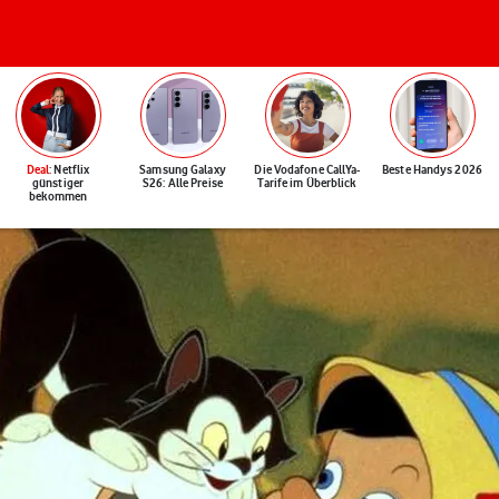
Deal
: Netflix
Samsung Galaxy
Die Vodafone CallYa-
Beste Handys 2026
günstiger
S26: Alle Preise
Tarife im Überblick
bekommen