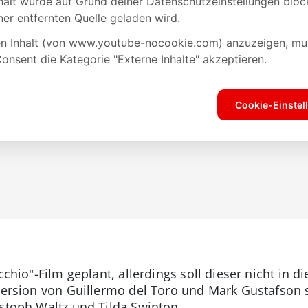
occhio"-Film geplant, allerdings soll dieser nicht in
 Version von Guillermo del Toro und Mark Gustafson s
istoph Waltz und Tilda Swinton.