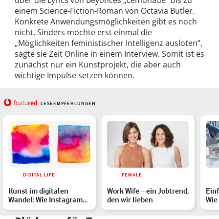
über die Lyrics von Beyoncés „Lemonade“ bis zu
einem Science-Fiction-Roman von Octavia Butler.
Konkrete Anwendungsmöglichkeiten gibt es noch
nicht, Sinders möchte erst einmal die
„Möglichkeiten feministischer Intelligenz ausloten“,
sagte sie Zeit Online in einem Interview. Somit ist es
zunächst nur ein Kunstprojekt, die aber auch
wichtige Impulse setzen können.
red
featu
LESEEMPFEHLUNGEN
DIGITAL LIFE
FEMALE
Kunst im digitalen
Work Wife – ein Jobtrend,
Einf
Wandel: Wie Instagram
den wir lieben
Wie
und Co. die Kunst
Sch
veränd…