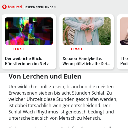
red
featu
LESEEMPFEHLUNGEN
FEMALE
FEMALE
Der weibliche Blick:
Xouxou-Handykette:
#Co
Künstlerinnen im Netz
Wenn plötzlich alle Dein
Pod
Produkt tragen
Wolf
Str
Von Lerchen und Eulen
Um wirklich erholt zu sein, brauchen die meisten
Erwachsenen sieben bis acht Stunden Schlaf. Zu
welcher Uhrzeit diese Stunden geschlafen werden,
ist dabei tatsächlich weniger entscheidend. Der
Schlaf-Wach-Rhythmus ist genetisch bedingt und
unterscheidet sich von Mensch zu Mensch.