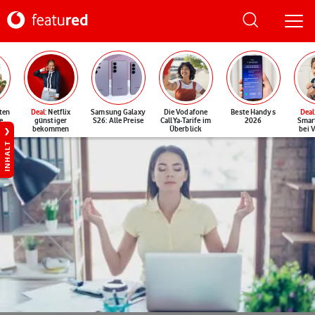
ten
Deal
: Netflix
Samsung Galaxy
Die Vodafone
Beste Handys
Deal
e
günstiger
S26: Alle Preise
CallYa-Tarife im
2026
Smar
bekommen
Überblick
bei 
INHALT