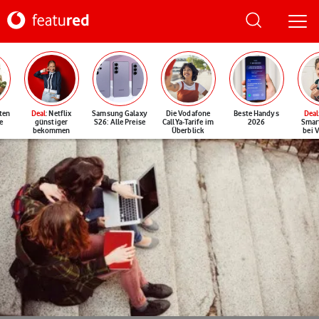
ten
Deal
: Netflix
Samsung Galaxy
Die Vodafone
Beste Handys
Deal
e
günstiger
S26: Alle Preise
CallYa-Tarife im
2026
Smar
bekommen
Überblick
bei 